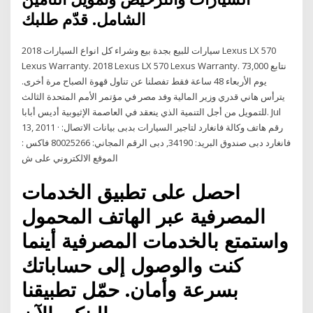
الشامل. قدّم طلبك
سيارات للبيع بجدة بيع وشراء كل انواع السيارات 2018 Lexus LX 570
Lexus Warranty. 2018 Lexus LX 570 Lexus Warranty. 73,000 نتابع
يوم الأربعاء 48 ساعة فقط تفصلنا عن تناول قهوة الصباح مرة أخرى.
يترأس هاني قدري وزير المالية وفد مصر في مؤتمر الأمم المتحدة الثالث
للتمويل من أجل التنمية الذي ينعقد في العاصمة الإثيوبية أديس أبابا. Jul
13, 2011 · رقم هاتف وكالة فانغارد لتاجير السيارات بدبى بيانات الاتصال:
فانغارد دبى صندوق البريد: 34190, دبى الرقم المجاني: 80025266 فاكس :
الموقع الالكتروني على ش
احصل على تطبيق الخدمات
المصرفية عبر الهاتف المحمول
واستمتع بالخدمات المصرفية أينما
كنت والوصول إلى حساباتك
بسرعة وأمان. حمّل تطبيقنا