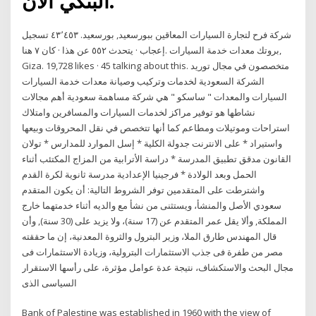
البنكي الآن.
‏شركة فرح لتجارة السيارات المعاقين ببورسعيد‏, ‏بورسعيد‏. ‏‏٤٣٬٤٥٣‏ تسجيل
إعجاب · يتحدث ‏٥٥٢‏ عن هذا · كان ‏٧‏ هنا‏. ‎بروتك معدات خدمة السيارات‎,
Giza. 19,728 likes · 45 talking about this. ‎متخصصون في مجال توريد
وتركيب وصيانة معدات خدمة السيارات‎ الشركة السعودية لخدمات
السيارات والمعدات " ساسكو " هي شركة مساهمة سعودية أهم مجالات
نشاطها هو توفير مراكز لخدمات السيارات والمسافرين وامتلاك
استراحات وموتيلات ومطاعم كما أنها تتخصص في نقل المحروقات وبيعها
واستيراد * على الانترنت جدولة الكلية * إسل الموارد للمدارس * تولان
القانون مدقق تطبيق المدرسة * دراسة الأترابية من المزاج المكتئب أثناء
الحمل وبعد الولادة * فرجينيا الإعدادية مدرسة ثانوية لكرة القدم
واشترطت على المتقدمين توفر الشروط التالية: أن يكون المتقدم
سعودي الأصل والمنشأ، ويستثنى من نشأ مع والديه أثناء خدمتهما خارج
المملكة, وألا يقل عمر المتقدم عن (17 سنة)، ولا يزيد على (30 سنة), وأن
قال المهندس طارق الملا، وزير البترول والثروة المعدنية، إن ما حققته
مصر من طفرة فى جذب الاستثمارات البترولية، وزيادة الاستثمارات فى
مجال البحث والاستكشاف، نتيجة عدة عوامل مؤثرة، على رأسها الاستقرار
السياسى الذى
Bank of Palestine was established in 1960 with the view of