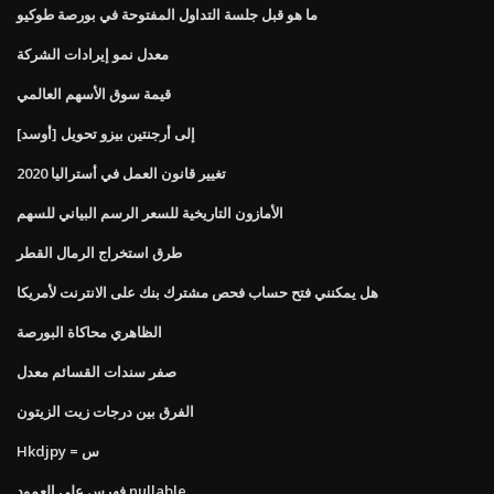
ما هو قبل جلسة التداول المفتوحة في بورصة طوكيو
معدل نمو إيرادات الشركة
قيمة سوق الأسهم العالمي
[أوسد] إلى أرجنتين بيزو تحويل
تغيير قانون العمل في أستراليا 2020
الأمازون التاريخية للسعر الرسم البياني للسهم
طرق استخراج الرمال القطر
هل يمكنني فتح حساب فحص مشترك بنك على الانترنت لأمريكا
الظاهري محاكاة البورصة
صفر سندات القسائم معدل
الفرق بين درجات زيت الزيتون
Hkdjpy = س
فهرس على العمود nullable