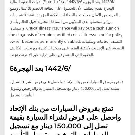
أدوات التقنية المالية (Fintech) 2‏‏/6‏‏/1442 بعد الهجرة 6‏‏/6‏‏/1442 بعد
الهجرة تقدم بطلبك الآن للحصول على بطاقة الخصم للأعمال وتمتع
بالمزيد من الأمان مع أحدث البطاقات الذكية المزودة بتقنية (تشيب أند
بن) واستعملها لدى الملايين من المنافذ التجارية حول العالم بأمان
واطمئنان. Critical illness insurance will pay out a cash sum on
the diagnosis of certain specified critical illnesses or if a policy
owner becomes permanently disabled. اكتشف إيجابيات وسلبيات
التسوق عبر الإنترنت وكيفية العثور على مدخرات كبيرة مع تجنب التكاليف
الخفية التي المتسوقين على دراية عبر الإنترنت تجنب.
6‏‏/6‏‏/1442 بعد الهجرة
تمتع بقروض السيارات من بنك الإتحاد واحصل على قرض لشراء السيارة
بقيمة تصل إلى 150،000 دينار مع تسجيل السيارات والترخيص وتمويل
التأمين الشامل.
تمتع بقروض السيارات من بنك الإتحاد
واحصل على قرض لشراء السيارة بقيمة
تصل إلى 150،000 دينار مع تسجيل
السيارات والترخيص وتمويل التأمين