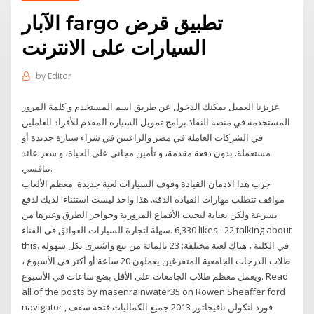
الآبار fargo تطبيق قرض
السيارات على الانترنت
by
Editor
عزيزنا العميل يمكنك الدخول عن طريق اسم المستخدم و كلمة المرور
المستخدمة في منصة النفاذ برامج تمويل السيارة المقدم للأفراد العاملين
في الشركات العاملة في مصر والراغبين في شراء سيارة جديدة أو
مستعملة. بدون دفعة مقدمة، و تأمين مجاني على الحياة، و سعر عائد
تنافسي.
جرب هذا الادمان القيادة وقوف السيارات لعبة جديدة. معظم الألعاب
مواقف تتطلب مهارات القيادة الدقة. هذا واحد ليست استثناء! لديك لدفع
بسرعة ولكن بعناية لتجنب الأقماع المرورية وحواجز الطرق وغيرها من
العوائق في الفناء ‎سهلة لتجارة السيارات‎. 6,330 likes · 22 talking about
this. ‎بيع واشترى بكل سهوله‎ في الكلية ، هناك لعبة مختلفة: 23 بالمائة من
طلاب الدرجات الجامعية المتفرغين يعملون 20 ساعة أو أكثر في الأسبوع ،
ويعمل معظم طلاب الجامعات على الأقل بضع ساعات في الأسبوع. Read
all of the posts by masenrainwater35 on Rowen Sheaffer ford
navigator , فورد لنكولن نافيجاتور 2013 جميع الكماليات فتحة سقف