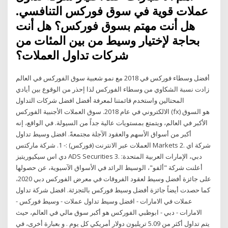
عملات قوية في سوق فوركس التنافسي.
هل أنت مهتم بسوق فوركس؟ هل أنت
بحاجة لإختيار وسيط من بين المئات من
شركات تداول العملات؟
أفضل وسطاء فوركس في 2018 مع نمو شعبية سوق الفوركس في العالم
زادت نسبة الشكاوي من وسطاء الفوركس لذا إحذر من الوقوع بين أيادي
المحتالين واستخدم قائمتنا لمعرفة أفضل افضل شركات التداول
الالكتروني في عام 2018. سوق العملات الأجنبية الفوركس (fx) هو السوق
الأكبر في العالم، ويتمتع بمستويات عالية جداً من السيولة. في الواقع، إنه
أكبر من أسواق الأسهم والعقود الآجلة مجتمعةً. افضل وسيط تداول
العملات عبر الانترنت (فوركس) :- 1. شركة ماركتس Markets 2. شركة اي
دي اس سيكيوريتيز ADS Securities 3. دبي، الإمارات العربية المتحدة:
أعلنت شركة "ألفو"، الوسيط الرائد في الأسواق الآسيوية، عن حصولها
على جائزة أفضل وسيط لعقود الفروقات في معرض الفوركس دبي 2020،
كما حصدت أيضاً جائزة أفضل وسيط فوركس بالتجزئة. افضل شركة تداول
عملات في الامارات - افضل وسيط تداول عملات - وسيط فوركس -
الامارات - دبي - ابوظبي الفوركس هو أكبر سوق مالي في العالم، حيث
يتم تداول أكثر من 5.09 تريليون دولار أمريكي كل يوم . و بعبارة أخرى، في