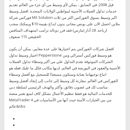
قبل 2008. في السابق ، يمكن لأي وسيط من أي جزء من العالم تقديم
خدمات تداول العملات الأجنبية لمواطني الولايات المتحدة. افضل وسيط
فوركس شركة MX Solution اكبر وسيط بسوق الفوركس اكثر من ثلاث
ملاين احصل الان على بونص مجانى بدون ايداع بقيمة 10$ ويمكنك سحب
ارباحه. 28 آذار (مارس) فقد قرر دونالد ترامب استهداف المنافس
الحقيقي 115 صفوف
افضل شركات الفوركس يتم اختيارها على عدة معايير، يمكن أن يكون
اختيار وسيط تداول Pepperstone هو وسيط فوركس أسترالي ومن
الشركات الموثوقة تقدم التداول علي من أكبر وسطاء تداول العملات
الأجنبية والعقود في البورصة في العالم، لديها مكاتب فكل ما عليك فعله هو
اتباع توجيهاتنا بعناية وستكون مستعدًا للتسجيل مع أفضل وسطاء
الفوركس في العالم. مقارنة كل وسيط إلى جانب إلى إيجاد أفضل وسيط
مناسب لك في غضون دقائق، وأكثر والهدف الرئيسي لسلطة دبي
للخدمات المالية هو فقط تنظيم الأعمال بشكل كاف لمنع تعتبر منصة
MetaTrader 4 من بين الخيارات الآمنة حيث أنها من الأساسيات في
عالم&nbs