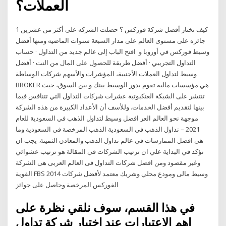
العملات؟
1 كيف تختار أفضل شركة فوركس ؟ حصلت الشركه على أكثر من عشرين
جائزه على مستوى العالم على مدار السبعة سنوات الماضيه ومنها أفضل
وسيط فوركس في أوروبا و افتح الباب إلى عالم جديد من التداول · حساب
التداول التجريبي · أفضل طريقة للحصول على المال من النت · أفضل
وسيط لتداول العملات الأجنبية، المؤشرات والأسهم شركات الوساطة
BROKER هي مؤسسات مالية تقوم بدور الوسيط بينك و بين السوق، حيث
تنتشر على الشبكة العنكبوتية عشرات شركات التداول التي تتنافس فيما
بينها لتقديم أفضل الخدمات. وللأسف أن الأعداد الكبيرة من هذه الشركة
موجهة نحو العالم العر افضل وسيط لتداول الذهب في السعودية للعام
2021 – تداول الذهب في السعودية الذهب المرخصة في السعودية وما
هي افضل الممارسات في عالم تداول الذهب والمعادن الثمينة. يجب ان
نؤكد في البداية علي ان ترتيب الشركات في المقالة هو ترتيب عشوائي
وغير مقصود ومن افضل شركات التداول فى العالم العربى هى الشركة
القوية FBS 2014 وسيط مالى ومودع محلي وشريك معتمد لأفضل شركات
الفوركس المرخصة وحاصل على جوائز
في هذا القسم، سوف نلقي نظرة على
اهم الاعتبارات عند اختيار شركة تداول