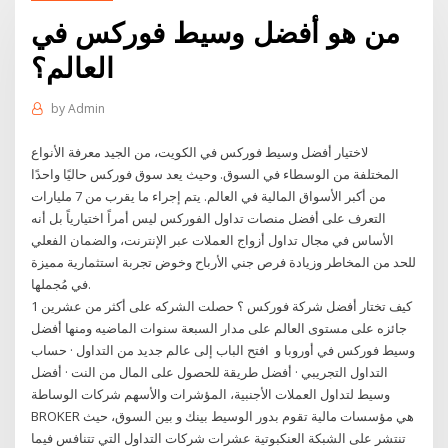
من هو أفضل وسيط فوركس في
العالم؟
by
Admin
لاختيار أفضل وسيط فوركس في الكويت، من الجيد معرفة الأنواع
المختلفة من الوسطاء في السوق. وحيث يعد سوق فوركس حاليًا واحدًا
من أكبر الأسواق المالية في العالم. يتم إجراء ما يقرب من 7 مليارات
التعرف على أفضل منصات تداول الفوركس ليس أمراً اختيارياً بل أنه
الأساس في مجال تداول أزواج العملات عبر الإنترنت، والضمان الفعلي
للحد من المخاطر وزيادة فرص جني الأرباح وخوض تجربة استثمارية مميزة
في مُجملها.
1 كيف تختار أفضل شركة فوركس ؟ حصلت الشركه على أكثر من عشرين
جائزه على مستوى العالم على مدار السبعة سنوات الماضيه ومنها أفضل
وسيط فوركس في أوروبا و افتح الباب إلى عالم جديد من التداول · حساب
التداول التجريبي · أفضل طريقة للحصول على المال من النت · أفضل
وسيط لتداول العملات الأجنبية، المؤشرات والأسهم شركات الوساطة
BROKER هي مؤسسات مالية تقوم بدور الوسيط بينك و بين السوق، حيث
تنتشر على الشبكة العنكبوتية عشرات شركات التداول التي تتنافس فيما