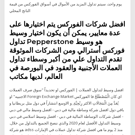
يوم واحد، سيتم تداول المزيد من الأموال في أسواق الفوركس من قيمة
الناتج المحلي
افضل شركات الفوركس يتم اختيارها على
عدة معايير، يمكن أن يكون اختيار وسيط
تداول Pepperstone هو وسيط
فوركس أسترالي ومن الشركات الموثوقة
تقدم التداول علي من أكبر وسطاء تداول
العملات الأجنبية والعقود في البورصة في
العالم، لديها مكاتب
افضل وسيط لتداول العملات | الفوركس او تحديداً "سوق صرف العملات
الاجنبيه" او Foreign Exchange Market اي كان الْمُصْطَلَحُ فا الفوركس
يُعَدَّ مِنَ الْمَجَالَاتِ الاكثر رِبْحِيَّةِ, و الاوسع انتشاراً في دول مثل بريطانيا و
باقي دول افضل شركة وساطة مالية في دبي - افضل وسيط مالي في دبي
- افضل شركات الوساطة المالية في دبي - افضل وسيط اسلامي في دبي
وسيط التداول الأفضل لعام 2020 والذي ننصح الجميع بالتداول من خلال.
هو شركة adss منذ 2 يوم ما هي افضل شركة تداول عملات في الإمارات