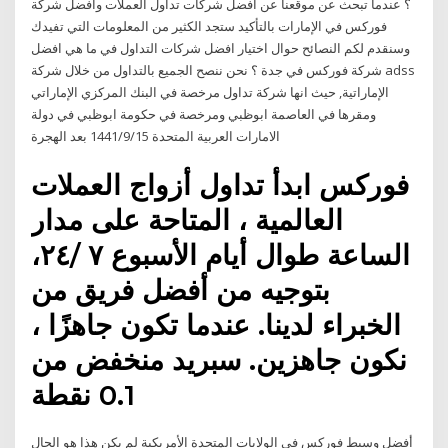
؟ عندما تبحث عن موقعنا عن افضل شركات تداول العملات وافضل شركة
فوركس في الإمارات بالتأكيد ستجد الكثير من المعلومات التي تفيدك
وسنقدم لكم النصائح حوال اختيار افضل شركات التداول في ما هي افضل
شركة فوركس في جدة ؟ نحن ننصح الجميع بالتداول من خلال شركة adss
الإماراتية, حيث انها شركة تداول مرخصة في البنك المركزي الإماراتي
ومقرها في العاصمة ابوظبي ومرخصة في حكومة ابوظبي في دولة
الامارات العربية المتحدة 15‏‏/9‏‏/1441 بعد الهجرة
فوركس ابدأ تداول أزواج العملات
العالمية ، المتاحة على مدار
الساعة طوال أيام الأسبوع ٧ /٢٤،
بتوجيه من أفضل فريق من
الخبراء لدينا. عندما تكون جاهزًا ،
نكون جاهزين. سبريد منخفض من
0.1 نقطة
أفضل وسيط فوركس في الولايات المتحدة الأمريكية لم يكن هذا هو الحال