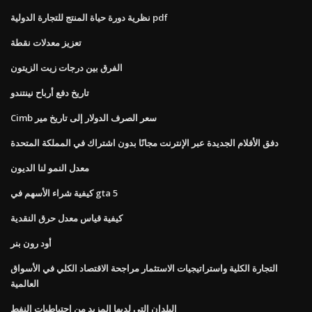
نظرية دورة حياة المنتج للتجارة الدولية pdf
تعزيز معدلات نقطة
الفرق بين درجات زيت الزيتون
تاريخ دفع أرباح نينتندو
Cimb سعر الصرف الدولار إلى تاريخ مير
دفق الأفلام الجديدة عبر الإنترنت مجانًا بدون اشتراك في المملكة المتحدة
معدل النمو لنا الديون
كيفية شراء الأسهم في gta 5
كيفية قياس معدل حرق النقدية
أود رون بنر
التجارة الكلية واستراتيجيات الاستثمار مراجحة الاقتصاد الكلي في الأسواق
العالمية
البلدان التي لديها المزيد من احتياطيات النفط