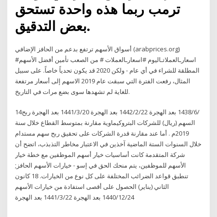
ترمب ربما هذه واحدة تستحق
بعض التدقيق.
أسواق الأسهم ترتفع بدعم من الحافز الإضافي (arabprices.org)
#اسعارـالعملاتـاليوم #اسعارـالعملات # من الصعب تأمين أفضل الأسهم
المطلقة للشراء في أي عام - ولكن 2020 قد يكون تحدياً خاصاً. على سبيل
المثال، رفعت الفترة التي سبقت عام 2019 الاسهم إلى أسعار مرتفعة
للغاية لم تشهدها سوى بضع مرات في التاريخ.
14‏‏/6‏‏/1438 بعد الهجرة 22‏‏/2‏‏/1442 بعد الهجرة 20‏‏/3‏‏/1441 بعد الهجرة ربح
السهم (ريال) للشركات البتروكيماوية مقارنة بمتوسط القطاع خلال سنة
2019م . أما عند مقارنة قدرة الشركات على تحقيق ربح سهم مستدام
خلال السنوات الستة الماضية آخذين في الاعتبار مخاطر التذبذب، اتضح أن
شركة المتقدمة كانت أساسيات خيار أسهم الموظفين مع خطة خيار
الأسهم للموظفين، يتم منحك الحق في إسو - خيارات الأسهم الحافز;
تنطبق قواعد الضرائب المختلفة على كل نوع من الخيارات. 18 كانون
الثاني (يناير) الحصول على أقصى استفادة من خيارات الأسهم
24‏‏/12‏‏/1440 بعد الهجرة 22‏‏/3‏‏/1441 بعد الهجرة