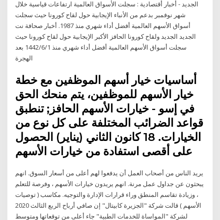
الجديد - أخبار أقتصادية : سجلت الأسواق العالمية ارتفاعات قياسية خلال
شهر نوفمبر بدعم من الأنباء الإيجابية حول لقاح كورونا حيث سجلت
أسواق الأسهم العالمية أفضل أداء شهري منذ 1987. أخبار صحافة نت
الجديد الجديد ولقاح كورونا الحافز الأكبر الإيجابية حول لقاح كورونا حيث
سجلت أسواق الأسهم العالمية أفضل أداء شهري منذ 1‏‏/6‏‏/1442 بعد
الهجرة
أساسيات خيار أسهم الموظفين مع خطة
خيار الأسهم للموظفين، يتم منحك الحق
في إسو - خيارات الأسهم الحافز; تنطبق
قواعد الضرائب المختلفة على كل نوع من
الخيارات. 18 كانون الثاني (يناير) الحصول
على أقصى استفادة من خيارات الأسهم
يريد الناس من أصحاب العمل أن يدفعوا لهم أعلى من أسعار السوق. انهم
يبحثون عن جداول عمل مرنة. انهم يريدون خيارات الأسهم ، وفرصة للتعلم
، وزيادة تقاسم المنطق وراء قرارات الإدارة والتوجيه. مكاسب ( توصيات
الأسهم ) قالت شركة "الجزيرة كابيتال" إن صافي أرباح الربع الثالث 2020
لشركة "المواساة للخدمات الطبية" جاء أعلى من توقعاتها ومتوسط