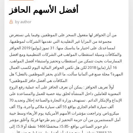
أفضل الأسهم الحافز
by
author
من أن الحوافز لها مفعول السحر على الموظفين. وفيما يلي نستعرض
مجموعة من المزايا غير التقليدية التي تقدمها الشركات لموظفيها،
لمساعدتك على اختيار ما يناسبك منها:. 31 تموز (يوليو) 2019 الحوافز
والمكافآت وسيلة استقطاب المواهب في الشركات التنظيمية ومع افضل
الممارسات بحيث تتمكن من استقطاب وتحفيز واستبقاء أفضل المواهب.
16 أيار (مايو) 2018 لكن هل تكفي الحوافز المالية اليوم لكسب العمال
المهرة؟ مجلة صنع في ألمانيا سألت، ما الذي يحفز الموظفين بالفعل؟ هل
المكافآت هي أفضل حافز للموظفين؟
أولاً تعريف الحوافز : يمكن أن نعرف الحافز على أنه عملية رفع الروح
المعنوية للعاملين داخل المنشأة لخلق بيئة خصبة للعمل والمساعدة على
الإبداع والإبتكار الدائم . تستهدف وزارة التجارة والصناعة إحلال وتجديد 70
ألف سيارة العام الجاري بواقع 55 ألف سيارة ملاكي وأجرة، و15 ألف
ميكروباص. وتراجعت مؤشرات الأسهم الأمريكية يوم الأربعاء وسط خيبة
أمل المستثمرين من أن حزمة التحفيز لن يتم طرحها قريبًا. وأغلق مؤشر
داو جونز الصناعي بواقع -5.85٪ منخفضًا 1466 نقطة أو 5.9٪ إلى
23553.22 نقطة. وأوضح هشام أن أفضل طريقة لطرح هذه الأسهم