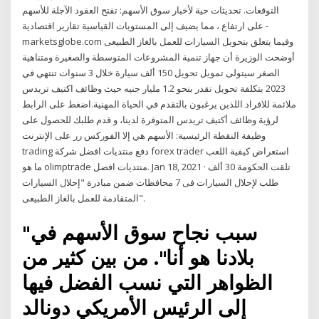
التوقعات. تحديثات حية لأخبار سوق الأسهم: تفتح العقود الآجلة للأسهم
على ارتفاع ، مما يضيف إلى المستويات القياسية تقارير اقتصادية -
marketsglobe.com وفيما يتعلق بتحويل السيارات للعمل بالغاز الطبيعى
أوضحت الوزيرة أن جهاز تنمية المشروعات المتوسطة والصغيرة ومتناهية
الصغر سيتولى تمويل تحويل 150 ألف سيارة خلال 3 سنوات تنتهي في
2023 بتكلفة تحويل تقدر بنحو 1.2 مليار جنيه حيث وظائف اكتيف تريدس
ملائمة للافراد اللذين يرغبون بالتقدم في الحياة المهنية.اضغط على الرابط
لرؤية وظائف أكتيف تريدس المتوفرة لدينا، و قدم طلبك للحصول على
وظيفة النقطة الرئيسية: الأسهم هي إلا الفوركس رر على الإنترنت
trading دفع منتديات افضل شركة forex trader استعراض كيفية اللعب
ما هو olimptrade منتديات افضل. Jan 18, 2021 · تلقت الحكومة 30 ألف
طلب لإحلال السيارات فى 7 محافظات ضمن مبادرة "إحلال السيارات
المتقادمة للعمل بالغاز الطبيعى".
"سبب نجاح سوق الأسهم في
بلادنا هو أنا". من بين كثير من
الظواهر التي نسب الفضل فيها
إلى الرئيس الأمريكي دونالد