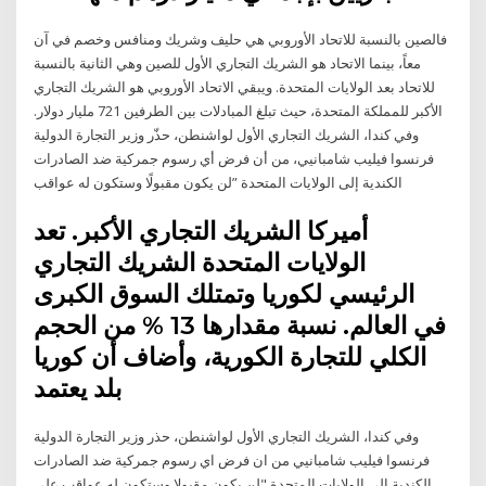
فالصين بالنسبة للاتحاد الأوروبي هي حليف وشريك ومنافس وخصم في آن
معاً، بينما الاتحاد هو الشريك التجاري الأول للصين وهي الثانية بالنسبة
للاتحاد بعد الولايات المتحدة. ويبقي الاتحاد الأوروبي هو الشريك التجاري
الأكبر للمملكة المتحدة، حيث تبلغ المبادلات بين الطرفين 721 مليار دولار.
وفي كندا، الشريك التجاري الأول لواشنطن، حذّر وزير التجارة الدولية
فرنسوا فيليب شامبانيي، من أن فرض أي رسوم جمركية ضد الصادرات
الكندية إلى الولايات المتحدة ”لن يكون مقبولًا وستكون له عواقب
أميركا الشريك التجاري الأكبر. تعد
الولايات المتحدة الشريك التجاري
الرئيسي لكوريا وتمتلك السوق الكبرى
في العالم. نسبة مقدارها 13 % من الحجم
الكلي للتجارة الكورية، وأضاف أن كوريا
بلد يعتمد
وفي كندا، الشريك التجاري الأول لواشنطن، حذر وزير التجارة الدولية
فرنسوا فيليب شامبانيي من ان فرض اي رسوم جمركية ضد الصادرات
الكندية الى الولايات المتحدة "لن يكون مقبولا وستكون له عواقب على