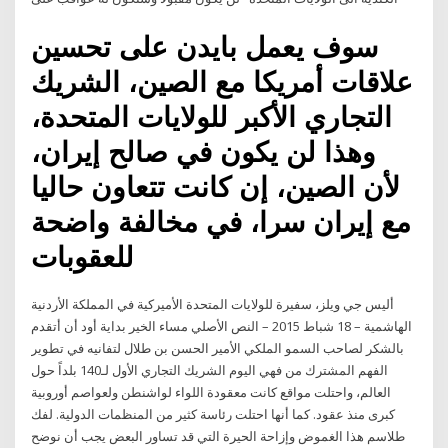
سوف يعمل بايدن على تحسين
علاقات أمريكا مع الصين، الشريك
التجاري الأكبر للولايات المتحدة،
وهذا لن يكون في صالح إيران،
لأن الصين، إن كانت تتعاون حاليا
مع إيران سرا، في مخالفة واضحة
للعقوبات
أليس جي ويلز، سفيرة للولايات المتحدة الأميركية في المملكة الأردنية
الهاشمية – 18 شباط 2015 – النص الأصلي مساء الخير بداية أود أن أتقدم
بالشكر لصاحب السمو الملكي الأمير الحسن بن طلال لتفانيه في تطوير
الفهم المشترك من فهي اليوم الشريك التجاري الأول لـ140 بلداً حول
العالم، واحتلت مواقع كانت معقودة اللواء لواشنطن ولعواصم أوروبية
كبرى منذ عقود. كما أنها احتلت رئاسة كثير من المنظمات الدولية. لفك
طلاسم هذا الغموض وإزاحة الحيرة التي قد تساور البعض يجب أن نوضح