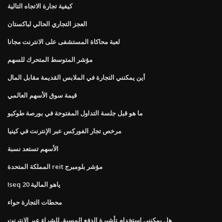
كيفية تجارة الاتجاه التالية
العجز التجاري الحالي لباكستان
لعبة محاكاة المستشفى على الانترنت مجانا
مؤشر المتوسط ​​المتحرك للسهم
أين يمكنني التجارة في الملابس القديمة مقابل المال
قيمة سوق الأسهم العالمي
ما هو قبل جلسة التداول المفتوحة في بورصة طوكيو
مرخص تجار الفوركس عبر الإنترنت في كينيا
الأسهم تستعد نسبة
المملكة المتحدة reit مؤشر بلومبرج
Iseq 20 ياهو المالية
محطات التجارة حواء
هل يمكنني استخدام تأشيرة الدفع المسبق للشراء عبر الإنترنت