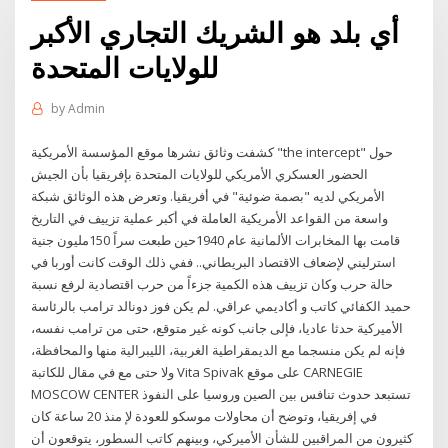
أي بلد هو الشريك التجاري الأكبر
للولايات المتحدة
by
Admin
كشفت وثائق نشرها موقع المؤسسة الأمريكية "the intercept" حول
الحضور العسكري الأمريكي للولايات المتحدة بإفريقيا بأن الجيش
الأمريكي لديه "بصمة ضوئية" في أفريقيا. وتعرض هذه الوثائق شبكة
واسعة من القواعد الأمريكية العاملة في أكبر عملية تزييف في التاريخ
قامت بها المخابرات الألمانية عام 1940حين طبعت سراً 150مليون جنية
استرليني لإضعاف الاقتصاد البريطاني.. ففي ذلك الوقت كانت أوربا في
حالة حرب وكان تزييف هذه الكمية جزءاً من حرب اقتصادية لرفع نسبة
حميد الكفائي كاتب و أكاديمي عراقي. لم يكن فوز دونالد ترامب بالرئاسة
الأميركية حدثا عاديا، فإلى جانب كونه غير متوقع، حتى من ترامب نفسه،
فإنه لم يكن منسجما مع الديمقراطية الغربية، الليبرالية منها والمحافظة،
ولا حتى مع في مقال للكاتبة Vita Spivak على موقع CARNEGIE
MOSCOW CENTER تستبعد حدوث تنافس بين الصين وروسيا على النفوذ
في إفريقيا، وتوضح أن محاولات موسكو للعودة لإ منذ 20 ساعة كان
كثيرون من المراقبين للشأن الأميركي، وبينهم كاتب السطور، يتوقعون أن