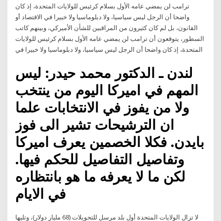
ترامب لن يمضي عامه الأول بسلام كرئيس للولايات المتحدة، إذ كان
واضحا أن الرجل ليس سياسيا، ولا دبلوماسيا ولا خبيرا في الاقتصاد أو
القانون، بل لم كان كثيرون من المراقبين للشأن الأميركي، وبينهم كاتب
السطور، يتوقعون أن ترامب لن يمضي عامه الأول بسلام كرئيس للولايات
المتحدة، إذ كان واضحا أن الرجل ليس سياسيا، ولا دبلوماسيا ولا خبيرا في
لندن ـ الدكتور محمد حيدر: ليس
المهم في اميركا اليوم من ينتخب
ولا من يفوز في الانتخابات علما
ان الترشيحات تشير الى فوز
بايدن. فكلا الخصمين يعرف اميركا
وتفاصيل التفاصيل للحكم فيها.
لكن ما لا يعرفه ما هو بانتظاره
في الايام
ﻻ ﺗﺰال اﻟﻮﻻﻳﺎت اﻟﻤﺘﺤﺪة أول ﺑﻠﺪ ﻣﺮﺳﻞ ﻟﻠﺘﺤﻮﻳﻼت (68 ﻣﻠﻴﺎر دوﻻر)، وﺗﻠﻴﻬﺎ