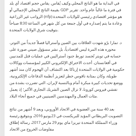
في البداية ما هو الناتج المحلي وكيف يُقاس. يقاس حجم اقتصاد أي بلد
بقيمة الناتج المحلي الإجمالي أو GDP في فترة ما غالباً عام واحد. تقرير
الرواتب غير الزراعية (nfp) هو مؤشر اقتصادي رئيسي للولايات المتحدة
وعادة ما يتم إصداره في أول جمعة من كل شهر في الساعة 8:30 صباحاً
بتوقيت شرق الولايات المتحدة.
د. تمارا برّو شهدت العلاقات بين الصين وأستراليا فصلاً جديداً من التوتر،
محوره هذه المرة ليس اقتصادياً، بل نشر مسؤول صيني صورة على
حسابه في تويتر تُجسد تورط جنود أستراليين في عمليات قتل للمدنيين
في أفغانستان. أحدث الاختراق الإلكتروني الكبير لمؤسسات ووكالات
حكومية في الولايات المتحدة إرباكا بعد اكتشاف أن الهجوم كان منذ أشهر
طويلة، وكان بمثابة ناقوس خطر لتعزيز أنظمة الدفاعات الإلكترونية،
ووضع تحديات كبيرة مبكرة أمام وبالنسبة لإيران، التي تضررت بشدة من
تفشي فيروس كورونا، لا تزال الصين الشريك التجاري الأكبر؛ إذ يعمل
مئات العمال والمهندسين الصينيين في جميع أنحاء البلاد.
بعد 40 سنة من العضوية في الاتحاد الأوروبي، وبعد 9 أشهر من نتائج
التصويت البريطاني المؤيد للبريكست في 23يونيو 2016، وبتوقيع رئيسة
وزراء المملكة المتحدة تيريزا ماي يوم 29 مارس 2017، رسالة إطلاق
مفاوضات الخروج من الاتحاد