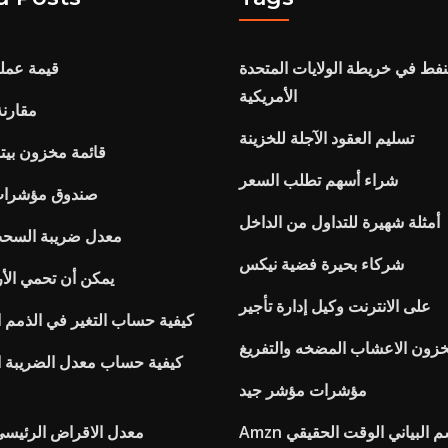
فط في خريطة الولايات المتحدة
قيمة عملة
الأمريكية
مقارنة
تسليم العقود الآجلة للخزينة
قائمة مخزون بيتا
شراء أسهم تطلب السعر
صندوق مؤشرات 
أمثلة شهيرة للتداول من الداخل
Rrsp معدل ضريبة الس
شركاء بحيرة فضية نيكس
يمكن أن تحمي الأر
على الانترنت وكيل إدارة تأجير
كيفية حساب التغير في الذمم ال
زون الاعشاب المضخه والتفريغ
كيفية حساب معدل الضريبة ا
مؤشرات مؤشر جيد
لرسم البياني الوقت الحقيقي
معدل الاقراض الرئيسي