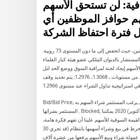
ية: لن تستحق الأسهم
م حوافز الموظفين أي
ل فترة احتفاظ الشركة
شهد الدولار الأمريكي جلسة تداول قاسية بداية جلسة الإثنين، حيث انخفض إلى ما دون المستوى 73 روبية.
مستشار بالديوان الملكي عضو هيئة كبار العلماء
لأسهم إيجاد لجنة لمراقبة السوق ووضع الحد لتل
افكار لتداول الشراء. افضل افكار لتداول الشراء اليوم هي من مستويات ، 1.3068، 1.2976; يتم تحديد وقف
 استراتيجية تداول الشراء عند مستوى 1.2966
Bid/Bid Price, السعر الذي يرغب المستثمر شراء السهم به. Bid Size, عدد الأسهم المعروضة التي يرغب
المستثمر بشرائها . Blocked, قيمة النقود التي سيتم حجزها إلى أن يتم 27 تشرين الأول (أكتوبر) 2020 يمكننا
لقيمة السوقية للأسهم علينا أن نفهم فكرة هامة،
وهي أن الشركات المدرجة في لوائح أسواق الأسهم لا تنخرط في بيع وشراء أسهمها بانتظام (قد تجري 30
مالية تعديل عمولة شراء وبيع الأسهم برفعها من عشرة آلاف