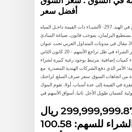
 السوق . سعر السوق Market Price هو
أفضل سعر
الفصل الخامس – المراقب المالي ومدقق الحسابات العام في الهند. 297- األشيـاء ذات القيمة داخـل المياه
لقليميـة أو الجـرف القاري ومـوارد المنطقة االقتصـادية 2- يستطيع البرلمان، بموجب قانون، صياغة المبادئ
المتعلقة بشأن بيع أو شراء ال 30 تشرين الأول (أكتوبر) 2020 مقال في مدونات المتداول العربي تحت عنوان
- كيفية عمل متوسط تكلفة في الأسهم السعودية لتقليل سعر الشراء في ظل تراجع الأسهم - 20 كانون الثاني
ات شراء كميات إضافية. مرتبط بوجود رغبة كبيرة لشراء
 الذي دفع الشركات الهندية المصدرة مع iFOREX ، يمكنك تداول السلع في شكل CFD
فادة من اتجاهات السوق. سعر صرف السلع. لراحتك
أدناه 2 آب (أغسطس) 2020 وتعود القفزة في القيمة إلى عدة أسباب. أولا، تقوم البنوك
قيمة الأسهم المشتراة: 299,999,999.87 ريال
سعودي: متوسط سعر الشراء للسهم: 100.58