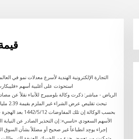
قيمة 
التجارة الإلكترونية الهندية لأسرع معدلات نمو في العال
استحوذت على أغلبية أسهم «فليبكارت» مقابل 16 مليار دولار قبل 
الرياض - مباشر: ذكرت وكالة بلومبيرج للأنباء نقلاً عن مص
تبحث تقل
بحسب الوكالة إن تلك 
الأسهم السعودي «تاسي»: إن التحذير الصادر عن النيابة العا
إجراء يوجِد انطباعاً غير صحيح أو مضللاً بشأن السوق ا
وتمكنت من تعويض جزء من الخسائر العنيفة التي طالت غال