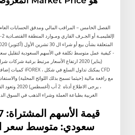
المعروضة في
اإ
(يناير) 2020 ارتفاع الأسعار مرتبط برغبة شرك
كميات إضافية؛ الأمر
مع رافعة مالية (حيثما تسمح بذلك اللوائح المحلية) والاست
، يرجى الاطلاع 
الغربية بطباعة العملة وشراء الذهب في السوق الدولية كضمان طويل الأجل. ثانيا، أسواق الأسهم في