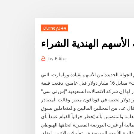
Durney344
الأسهم الهندية الشراء
by
Editor
م الجولة الجديدة من الأسهم بقيادة وولمارت، التي
عامين، دفعت قيمة
ادر لها إن شركة الاتصالات السعودية "إس تي سي"
يص عرض الشراء غير الملزم بقيمة 2.39 مليار دولار لحصة في فودافون مصر. وقالت المصادر
المفاوضات 12‏‏/5‏‏/1442 بعد الهجرة قال عدد من المحللين الماليين والمتعاملين بسوق
مة والمتضمن بأنه يُحظر جزائياً القيام عمداً بأي
لمالية أو غيرت البورصة المصرية اتجاهها الهبوطي
بية الأسهم المدرجة في تعاملات الاثنين، ليغلق