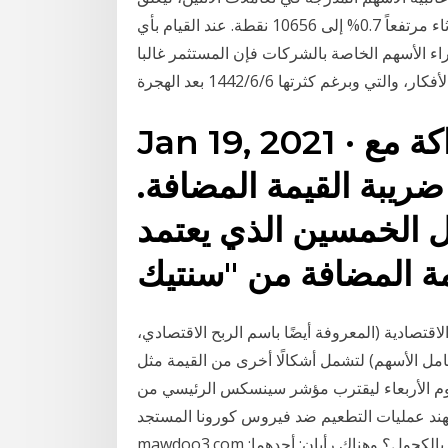
مؤشر الأسهم القيادية في البورصة المصرية جلسة الثلاثاء مرتفعاً 0.7% إلى 10656 نقطة. عند القيام بأي
اء الأسهم الخاصة بالشركات فإن المستثمر غالبا
 وبرغم كثرتها 6‏‏/6‏‏/1442 بعد الهجرة
Jan 19, 2021 · الأهلي العماني يبرم شراكة مع
 ضريبة القيمة المضافة.
يل الخمسين الذي يعتمد
اقتصادية (المعروفة أيضًا باسم الربح الاقتصادي،
أسهم) لتشمل أشكالًا أخرى من القيمة مثل Jan 13, 2021 ·
اليوم الأربعاء ليقترب مؤشر سينسكس الرئيسي من
لهند عمليات التطعيم ضد فيروس كورونا المستجد. See full list on
mawdoo3.com السؤال ما حكم شراء الأسهم في شركات تتعامل بنسبة 5% بالكحول؟ وهناك رأيان: أحدهما: