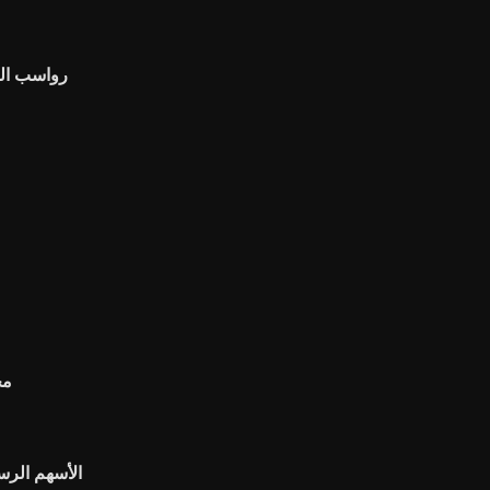
رواسب الن
مخ
Amzn الأسهم ا