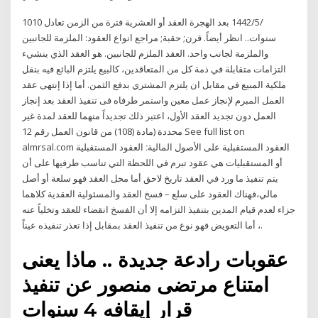
10‏‏/5‏‏/1442 بعد الهجرة العقد أو العشرية فترة من الزمن تعادل 10
سنوات.. انظر أيضاً. قرن; حقبة; مراجع انواع العقود: الملزمة للجانبين
والملزمة لجانب واحد. العقد الملزم للجانبين. هو العقد الذي ينشيء
التزامات متقابلة في ذمة كل من المتعاقدين، كالبيع يلتزم البائع فيه بنقل
ملكية المبيع في مقابل ان يلتزم المشتري بدفع الثمن. أما إذا إنتهى عقد
العمل المبرم لإنجاز عمل معين واستمر طرفاه فى تنفيذ العقد بعد إنجاز
العمل دون تجديد العقد الأول، اعتبر ذلك تجديداً منهما للعقد لمدة غير
محددة (مادة (108) من قانون العمل رقم 12 See full list on
almrsal.com العقود المستقبلية على الأصول المالية ׃ العقود المستقبلية
أو المستقبليات هي عقود تبرم في اللحظة التي تناسب طرفيها على أن
يتم تنفيذ ما ورد في العقد تاريخ لاحق أما محل العقد فهو سلعة أو أصل
مالي،فهناك العقود على سلع – فسخ العقد والمسئولية العقدية كلاهما
جزاء لعدم قيام المدين بتنفيذ التزامه إلا أن الفسخ انقضاء للعقد وتخلياً عنه
، أما التعويض فهو نوع من تنفيذ العقد بمقابل إذا تعذر تنفيذه عيناً.
عقوبات رادعة جديدة .. ماذا يعنى
امتناع مرتضى منصور عن تنفيذ
قرار إيقافه 4 سنوات