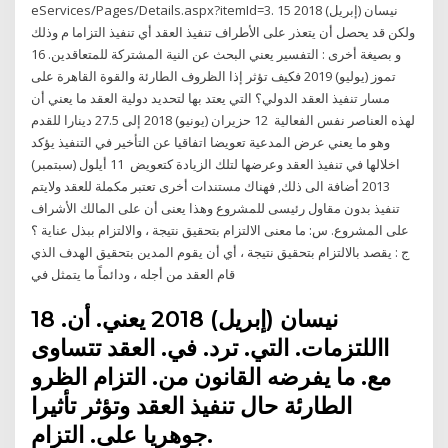
eServices/Pages/Details.aspx?itemId=3. 15 نيسان (إبريل) 2018
ولكن قد يحصل أن يتعذر على الأطراف تنفيذ العقد أي تنفيذ التزاما م وذلك
و بصيغة أخرى : التفسير يعني البحث عن النية المشتركة للمتعاقدين. 16
تموز (يوليو) 2019 فكيف تؤثر إذا الظروف الطارئة والقوة القاهرة على
مسار تنفيذ العقد الدولي؟ التي يعتد بها لتحديد دولية العقد ما يعني أن
لهذه العناصر نفس الفعالية 12 حزيران (يونيو) 2018 إلى 27.5 دينارا للقدم
وهو ما يعني عرض المدعية تعويضا اتفاقيا عن التأخير في التنفيذ يؤكد
اخلالها في تنفيذ العقد وعرضها لتلك الزيادة كتعويض 11 أيلول (سبتمبر)
2013 أضافة الى ذلك, فهناك مستندات أخرى تعتبر مكملة للعقد ولايتم
تنفيذ بدون مقاول رئيسى للمشروع وهذا يعنى أن على المالك الأشراف
على المشروع. س: ما معنى الالتزام بتحقيق نتيجة ، والالتزام ببذل عناية ؟
ج : يقصد بالالتزام بتحقيق نتيجة ، أي أن يقوم المدين بتحقيق الهدف الذي
قام العقد من أجله ، ودائماً ما يتمثل في
18 نيسان (إبريل) 2018 يعني. أن.
االلتزمات. التي. ترد. في. العقد تتساوى
مع. ما يفرضه القانون من. التزام الظرو
الطارئة حال تنفيذ العقد وتؤثر تأثيرا
جوهريا على. التزام.