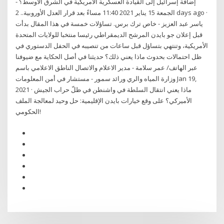
إضافة إسرائيل إلى القيادة العسكرية الأمريكية في الشرق الأوسط؟ -
الجمعة 15 يناير 2021 11:40 مساءً بعد قرار العدل الأوروبية.. 2 days ago ·
ياسر عبد العزيز - خاص ترك برس. تساؤلات خمسة في هذا المقال بدأت
قبل إعلان جو بايدن المرشح الديمقراطي رئيسا منتخبا للولايات المتحدة
الأمريكية، وتنتهي بتساؤل قبل ساعات من تنصيبه في الحفل الدستوري في
ظل احتمالات بحدوث ماذا يعني ذلك؟ حديثنا في أصل الحكاية مع ضيوفنا
عبر الهاتف/ عمر سلامة - مدير الاعلام والاتصال الناطق الاعلامي باسم
وزارة المياه والري ورائد سمور - مستشار في أمن المعلومات Jan 19,
2021 · ماذا يعني انتقال السلطة في واشنطن في ظلّ حراب الجيش
الأميركي؟ على وقع خيارات بايدن الإقليمية: حل وحيد لمعالجة الملف
الحكومي!