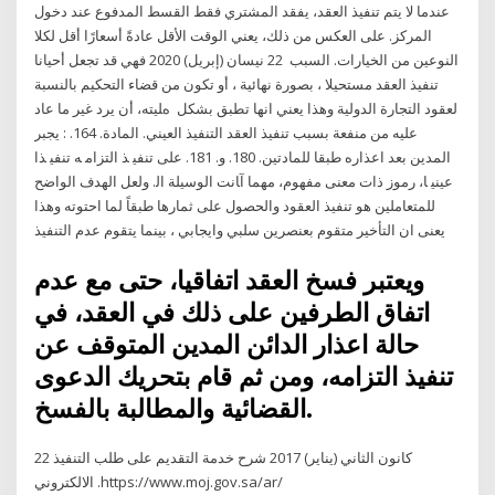
عندما لا يتم تنفيذ العقد، يفقد المشتري فقط القسط المدفوع عند دخول
المركز. على العكس من ذلك، يعني الوقت الأقل عادةً أسعارًا أقل لكلا
النوعين من الخيارات. السبب 22 نيسان (إبريل) 2020 فهي قد تجعل أحيانا
تنفيذ العقد مستحيلا ، بصورة نهائية ، أو تكون من قضاء التحكيم بالنسبة
لعقود التجارة الدولية وهذا يعني انها تطبق بشكل هﻠﻴﺘﻪ، أن ﻳﺮد ﻏﻴﺮ ﻣﺎ ﻋﺎد
ﻋﻠﻴﻪ ﻣﻦ ﻣﻨﻔﻌﺔ ﺑﺴﺒﺐ ﺗﻨﻔﻴﺬ اﻟﻌﻘﺪ اﻟﺘﻨﻔﻴﺬ اﻟﻌﻴﻨﻲ. اﻟﻤﺎدة. 164. : ﻳﺠﺒﺮ
اﻟﻤﺪﻳﻦ ﺑﻌﺪ اﻋﺬارﻩ ﻃﺒﻘﺎ ﻟﻠﻤﺎدﺗﻴﻦ. 180. و. 181. ﻋﻠﻰ ﺗﻨﻔﻴ ﺬ اﻟﺘﺰاﻣ ﻪ ﺗﻨﻔﻴ ﺬا
ﻋﻴﻨﻴ ﺎ، رﻣﻮز ذات ﻣﻌﻨﻰ ﻣﻔﻬﻮم، ﻣﻬﻤﺎ آﺎﻧﺖ اﻟﻮﺳﻴﻠﺔ اﻟ. ولعل الهدف الواضح
للمتعاملين هو تنفيذ العقود والحصول على ثمارها طبقاً لما احتوته وهذا
يعنى ان التأخير متقوم بعنصرين سلبي وايجابي ، بينما يتقوم عدم التنفيذ
ويعتبر فسخ العقد اتفاقيا، حتى مع عدم
اتفاق الطرفين على ذلك في العقد، في
حالة اعذار الدائن المدين المتوقف عن
تنفيذ التزامه، ومن ثم قام بتحريك الدعوى
القضائية والمطالبة بالفسخ.
22 كانون الثاني (يناير) 2017 شرح خدمة التقديم على طلب التنفيذ
الالكتروني .https://www.moj.gov.sa/ar/