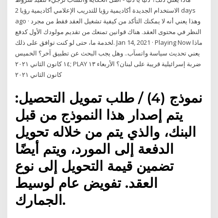
الاستخدام الجديدة أكاديمية رؤيا للتدريب الإعلامي أكاديمية رؤيا 2 days
ago · وهذا يعني أنه لا يمكنك التأكد من كيفية تشغيل العقد فقط من مجرد
النظر في محتوى العقد. هناك قوانين تمنعك من تقديم مولودك الأول كدفع
لخدمة ما، حتى لو كنت توافق على ذلك. Jan 14, 2021 · Playing Now ماذا
يعني تحديث سياسة واتسآب.. وهل يجب البحث عن تطبيق آخر؟ الخميس
١٤ كانون الثاني ٢٠٢١; PLAY ضربة إسرائيلية قريبة على لبنان؟ الأربعاء ١٣
كانون الثاني ٢٠٢١
نموذج (4) / طلب تمويل التحصيل:
يتم إصدار هذا النموذج من قبل
البنك، والذي يتم من خلاله تحويل
الدفعة إلى المورد، ويتم أيضًا
تضمين قيمة التحويل إلى نوع
العقد. تفويض عام لوسيط
الجمارك.