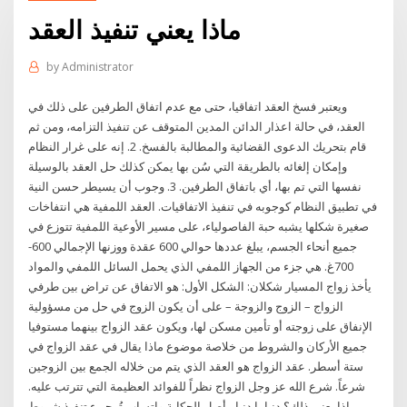
ماذا يعني تنفيذ العقد
by
Administrator
ويعتبر فسخ العقد اتفاقيا، حتى مع عدم اتفاق الطرفين على ذلك في
العقد، في حالة اعذار الدائن المدين المتوقف عن تنفيذ التزامه، ومن ثم
قام بتحريك الدعوى القضائية والمطالبة بالفسخ. 2. إنه على غرار النظام
وإمكان إلغائه بالطريقة التي سُن بها يمكن كذلك حل العقد بالوسيلة
نفسها التي تم بها، أي باتفاق الطرفين. 3. وجوب أن يسيطر حسن النية
في تطبيق النظام كوجوبه في تنفيذ الاتفاقيات. العقد اللمفية هي انتفاخات
صغيرة شكلها يشبه حبة الفاصولياء، على مسير الأوعية اللمفية تتوزع في
جميع أنحاء الجسم، يبلغ عددها حوالي 600 عقدة ووزنها الإجمالي 600-
700غ. هي جزء من الجهاز اللمفي الذي يحمل السائل اللمفي والمواد
يأخذ زواج المسيار شكلان: الشكل الأول: هو الاتفاق عن تراض بين طرفي
الزواج – الزوج والزوجة – على أن يكون الزوج في حل من مسؤولية
الإنفاق على زوجته أو تأمين مسكن لها، ويكون عقد الزواج بينهما مستوفيا
جميع الأركان والشروط من خلاصة موضوع ماذا يقال في عقد الزواج في
ستة أسطر. عقد الزواج هو العقد الذي يتم من خلاله الجمع بين الزوجين
شرعاً. شرع الله عز وجل الزواج نظراً للفوائد العظيمة التي تترتب عليه.
ماذا يعني ذلك؟ دنيا يا دنيا - أصل الحكاية واتساب تُرجيء تنفيذ شروط