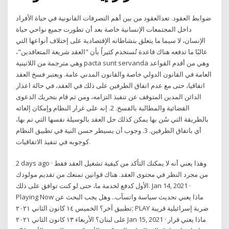
ضوابط العقود. تعدالعقود من بين أهم التصرفات القانونية في حياة الأفراد
داخل المجتمعات الإنسانية خاصة بعد أن تطورت جميع نواحي حياة
الإنسان، لا سيما ما يتعلق بنشاطاته الإقتصادية على إختلاف أنواعها التي
غالبًا ما تدفعه هناك قاعدة تُستخدم كثيراً بأن "العقد شريعة المتعاقدين"،
وهي مترجمة من اللاتينية pacta sunt servanda وهي من أقدم القواعد
العامة في القانون الدولي خاصة والقانون المدني عامة. ويعتبر فسخ العقد
اتفاقيا، حتى مع عدم اتفاق الطرفين على ذلك في العقد، في حالة اعذار
الدائن المدين المتوقف عن تنفيذ التزامه، ومن ثم قام بتحريك الدعوى
القضائية والمطالبة بالفسخ. 2. إنه على غرار النظام وإمكان إلغائه
بالطريقة التي سُن بها يمكن كذلك حل العقد بالوسيلة نفسها التي تم بها،
أي باتفاق الطرفين. 3. وجوب أن يسيطر حسن النية في تطبيق النظام
كوجوبه في تنفيذ الاتفاقيات.
2 days ago · وهذا يعني أنه لا يمكنك التأكد من كيفية تشغيل العقد فقط
من مجرد النظر في محتوى العقد. هناك قوانين تمنعك من تقديم مولودك
الأول كدفع لخدمة ما، حتى لو كنت توافق على ذلك. Jan 14, 2021 ·
Playing Now ماذا يعني تحديث سياسة واتسآب.. وهل يجب البحث عن
تطبيق آخر؟ الخميس ١٤ كانون الثاني ٢٠٢١; PLAY ضربة إسرائيلية قريبة
على لبنان؟ الأربعاء ١٣ كانون الثاني ٢٠٢١ Jan 15, 2021 · ماذا يعني قرار