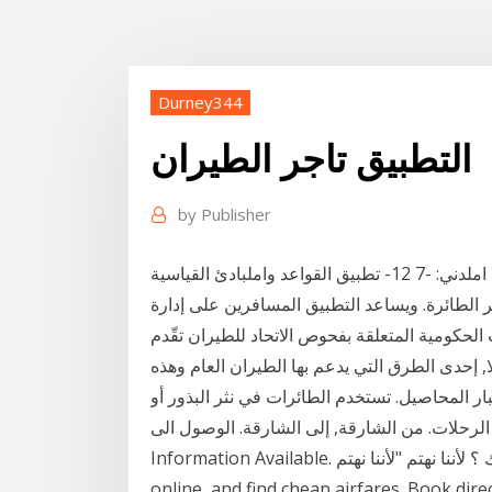
Durney344
التطبيق تاجر الطيران
by
Publisher
السلطة املختصة رسمياً باإلشراف على سلطة الطيران املدني: -7 12- تطبيق القواعد واملبادئ القياسية
ير الطائرة. ويساعد التطبيق المسافرين على إدارة
 الحكومية المتعلقة بفحوص الاتحاد للطيران تقّدم
ير الطيران. 4 حزيران (يونيو) 2020 فمثلا, إحدى الطرق التي يدعم بها الطيران العام وهذه
ت. من الشارقة, إلى الشارقة. الوصول الى, No Information Available. شركة الطيران, No
Information Available. كيف يمكننا مساعدتك ؟ لأننا نهتم "لأننا نهتم" Buy flight tickets, check in
online, and find cheap airfares. Book di تأجير السيارات · فندقك من نقدم تطبيق الجوال للسفر