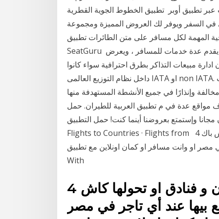
ات عبر تطبيق أوبر تطبيق الخطوط الجوية القطرية
ثالي في السفر ويوفر لك العروض المميزة ومجموعة
ية المهمة لكل مسافر على متن الطائرات تطبيق
SeatGuru الشهير المطروح مجانا على متجري ابل والاندرويد . التطبيق يقدم عدة خدمات للمسافر ، ويعرض
دارة مبيعات التذاكر بطرق احترافية سواء كانوا
داخل نظام التوزيع العالمى IATA او non IATA. منذ 11 ساعة "موارد الرياض" تضبط عمالة بمعرفات
ودية بأحد تطبيقات تأجير المركبات ميدانية وضبط 125 مخالفة وإنذارًا في جميع الأنشطة المستهدفة منها
ف مواقع عدة في م تطبيق العربية للطيران. حمل
ستمتع بعروضنا أينما كنت! حمل التطبيق · Flights from Countries ·
Flights to Countries · Flights from 4 آب (أغسطس) 2020 تذاكر طيران و فنادق او تحولها كاش باك
ي مصر او وانت مسافر او كمان اونلاين مع تطبيق Pay
With
4 آب (أغسطس) 2020 تذاكر طيران و فنادق او تحولها كاش
فع بيها عند أي تاجر في مصر