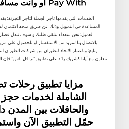
او وانت مسافر او كمان اونلاين مع تطبيق Pay With
المساعدة في التمويل وذلك عن طريق منحه الائتمان لش
العميل: نحن سعداء لتلقى طلبك و سوف نبذل قصارى
بالاتصال بنا لمزيد من الاستفسار او للحصول على مز
تتعاون مع أياتا كشريك رائد على تطبيق "ترافل باس" فإن ا
مزايا تطبيق رحلات ت
الشاملة لخدمات حجز تذ
والحافلات بين المدن د
حمّل التطبيق الآن واست