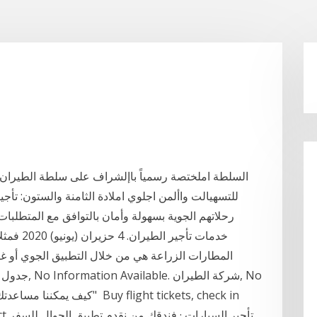
للتسهيالت واألمن اجلوي املادة الثامنة والستون: تأج
رحلاتهم الجوية بسهولة وأمان بالتوافق مع المتطلبات
خدمات تأج
المطارات الزراعة هي من خلال التطبيق الجوي أو غبار المحاصيل. تستخدم الطائرات في نثر البذور أو
جدول الرحلا
rect