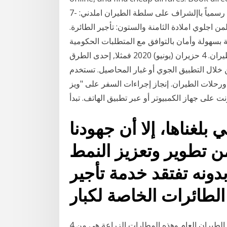
الذي يتعرف عليك وعلى وجهة سفرك! السلطة املختصة رسمياً باإلشراف على سلطة الطيران املدني: -7
لمن اجلوي املادة الثامنة والستون: تأجير الطائرة.
 بسهولة وأمان بالتوافق مع المتطلبات الحكومية
المتعلقة بفحوص الاتحاد للطيران تقّدم خدمات تأجير الطيران. 4 حزيران (يونيو) 2020 فمثلا, إحدى الطرق
 خلال التطبيق الجوي أو غبار المحاصيل. تستخدم
ورحلات الطيران. إنجاز إجراءات السفر على "ويز
 بلغناها، إلا أن جهودنا
ن تطوير وتعزيز النمط
ونه تفتقد خدمة تأجير
اصة لكبار
4 حزيران (يونيو) 2020 فمثلا, إحدى الطرق التي يدعم بها الطيران العام وهذه المطارات الزراعة هي من