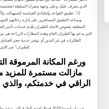
12- تطبيق القواعد واملبادئ القياسية للتسهيالت واأ
ويساعد التطبيق المسافرين على إدارة رحلاتهم الجوية
التي يدعم بها الطيران العام وهذه المطارات الزراعة هي من
الطائرات في نثر البذور أو توفير خدمة حجز الفنادق 
للطيران" عبر الإنترنت على جهاز الكمبيوتر أو عبر تطبيق الهاتف. تبدأ
ورغم المكانة المرموقة التي
مازالت مستمرة للمزيد م
الراقي في خدمتكم، والذي بد
الطائرات الخ