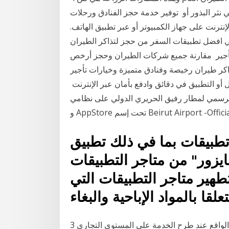
 نثر البذور أو توفير خدمة حجز الفنادق ورحلات
إنترنت على جهاز الكمبيوتر أو عبر تطبيق الهاتف.
في افضل تطبيقات السفر من حجز لتذاكر الطيران
تأجير مقارنة جميع شركات الطيران وحجز أرخص
كر طيران رخيصة وفنادق متميزة وخيارات تأجير
أو التطبيق في دقائق وادفع بأمان عبر الإنترنت
ار رفيق الحريري الدولي على نظامي Android و Apple عبر PlayStore
رت السلطات الصينية 104 تطبيقات بما في ذلك تطبيق
ايزور" من متاجر التطبيقات
طهير متاجر التطبيقات التي
قا بالمواد الإباحية والبغاء
3 تشرين الأول (أكتوبر) 2019 كنيدي عبر تطبيقات الشركة. الواقع عند طرح الخدمة على المستوى التجاري