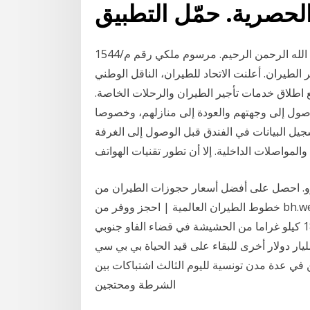
لحصرية. حمّل التطبيق
15‏‏/5‏‏/1442 بعد الهجرة نظام الطيران المدني 1426 هـ بسم الله الرحمن الرحيم. مرسوم ملكي رقم م/44
م خدمات تأجير الطيران. أعلنت الاتحاد للطيران، الناقل الوطني
مع اطلاق خدمات تأجير الطيران والرحلات الخاصة.
يرة للوصول إلى وجهتهم والعودة إلى منازلهم، وخصوصا
ل البيانات في الفندق قبل الوصول إلى الغرفة
والمواصلات الداخلية. إلا أن تطور تقنيات الهواتف
رو. احصل على أفضل أسعار حجوزات الطيران من
خطوط الطيران العالمية | احجز ووفر من bh.wego.com. الوكالة الوطنية العراقية للانباء نينا. البصرة / نينا /
القت شرطة البصرة القبض على تاجر مخدرات بحوزته 18 كيلو غراما من الحشيشة في قضاء الفاو جنوبي
رة . فيروس كورونا: قطاع الطيران بحاجة إلى 80 مليار دولار أخرى للبقاء على قيد الحياة بي بي سي
تجين في عدة مدن تونسية لليوم الثالث اشتباكات بين
الشرطة ومحتجين