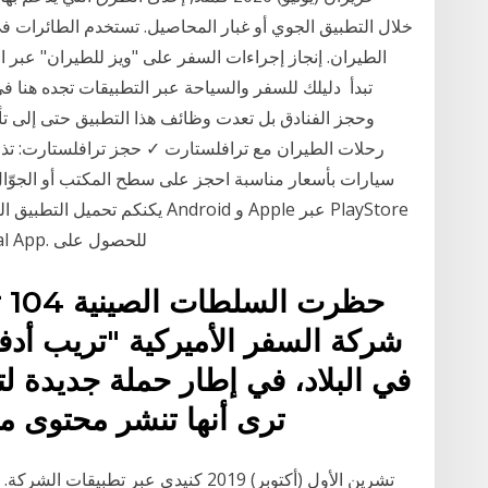
خلال التطبيق الجوي أو غبار المحاصيل. تستخدم الطائرات في
الطيران. إنجاز إجراءات السفر على "ويز للطيران" عبر ال
تبدأ دليلك للسفر والسياحة عبر التطبيقات تجده هنا 
وحجز الفنادق بل تعدت وظائف هذا التطبيق حتى إلى 
رحلات الطيران مع ترافلستارت ✓ حجز ترافلستارت: تذا
سيارات بأسعار مناسبة احجز على سطح المكتب أو الجوّال 
يكنكم تحميل التطبيق الرسمي لمط
و AppStore تحت إسم Beirut Airport -Official App. للحصول على
حظ
شركة السفر الأميركية "تريب أدف
في البلاد، في إطار حملة جديدة لت
ترى أنها تنشر محتوى متعل