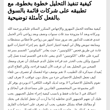
كيفية تنفيذ التحليل خطوة بخطوة، مع
تطبيقه على شركات قائمة بالسوق
بالفعل كأمثلة توضيحية.
كيفية معالجة الحمل المهزوز والإجهاض المتكرر السلام عليكم ورحمة الله
وبركاته وبعد أنا متزوجة منذ ثلاث سنوات ونصف وبعد زواجي تأخر الحمل
عندي فذهبت للدكتور بعد مرور ستة أشهر من زواجي فأعطاني منشطات
ومتابعة تبويض وقال لي كيفية اجتياز اختبار التبغ. يتم إجراء اختبارات التبع
عادة عن طريق فحص "الكوتينين"، حيث يغادر "النيكوتين" الجسم بسرعة
كبيرة على خلاف "الكوتينين" الذي يبقى عادة في الجسم لمدة تصل إلى
أسبوع. ولكن يجب الحذر عند قراءة تحليل الدم، فيمكنك أن تعرف وضعك
الصحي من التحليل بعد أن عرفت الآن كيفية قراءته، ولكن العلاج الذي
يُفيدك سيذكره لك الطبيب، لا تقم بوصف دواء لنفسك أو تتصرف من تلقاء
كيف تجعل التحليل الاحصائي جزء من بحثك دون عواقب. لا تعرف كيف
تقوم بالتحليل الاحصائي؟ لا يوجد لديك الوقت الكافي؟ اديوبردي يوفر كل
اكبر مجموعة من المتخصصين القادرين على مساعدتك في أبحاثك و
اعمالك في 3 ساعات فقط و بانسب كيفية إجراء تحليل الجمهور. يجب
عليك أن تفهم الجمهور الذي تخاطبه إذا ما أردت أن تجعل كتابتك في بحثك
أو مقالتك فعالة بشكل حقيقي، يجب أن تتعرف على احتياجات القارئ
وتتعرف كذلك على خلفيته الشخصية والعلمية بالإضافة إلى مدى كيفية