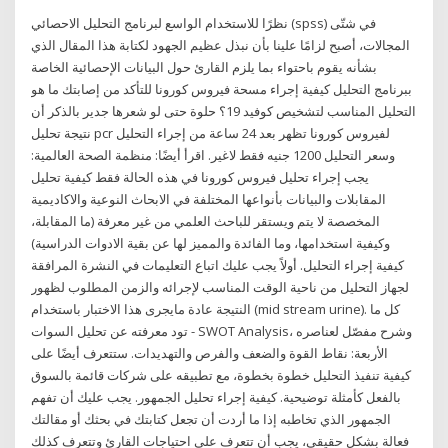
نظرًا للاستخدام الواسع لبرنامج التحليل الاحصائي (spss) في شتّى
المجالات، أصبح لزامًا علينا بأن نبذل عظيم الجهود لكتابة هذا المقال الذي
بشأنه يقوم باحتواء بما يلزم القارئ حول البيانات الإحصائية الخاصة
ببرنامج التحليل كيفية إجراء مسحة فيروس كورونا للتأكد من إصابتك ما هو
التحليل المناسب لتشخيص كوفيد 19؟ حلوة حتى لو شعرها جدير بالذكر أن
نتيجة تحليل pcr لفيروس كورونا تظهر بعد 24 ساعة من إجراء التحليل
وسعر التحليل 1200 جنيه فقط لاغير. اقرأ أيضًا: منظمة الصحة العالمية:
يجب إجراء تحليل فيروس كورونا في هذه الحالة فقط كيفية تحليل
المقابلات والبيانات بأنواعها المختلفة في الابحاث النوعية والاكاديمية
المخصصة لا يتم ويستقر للباحث العلمي من غير معرفة (ما المقابلة،
وكيفية استخدامها، وما الفائدة والمميز لها عن بقية الادوات الدراسية)
كيفية إجراء التحليل. أولاً يجب عليك اتباع التعليمات في النشرة المرافقة
لجهاز التحليل من ناحية الوقت المناسب لإجرائه والزمن المطلوب لظهور
النتيجة عادة مايجرى هذا الاختبار باستخدام (mid stream urine). كل ما
تود معرفته عن تحليل السوات - SWOT Analysis، وشرح مفصّل لعناصره
الأربعة: نقاط القوة والضعف والفرص والتهديدات. ستتعرف أيضًا على
كيفية تنفيذ التحليل خطوة بخطوة، مع تطبيقه على شركات قائمة بالسوق
بالفعل كأمثلة توضيحية. كيفية إجراء تحليل الجمهور. يجب عليك أن تفهم
الجمهور الذي تخاطبه إذا ما أردت أن تجعل كتابتك في بحثك أو مقالتك
فعالة بشكل حقيقي، يجب أن تتعرف على احتياجات القارئ وتتعرف كذلك