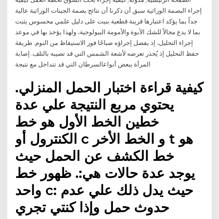
إجراء البصمة الوراثية سبق أن ذكرنا أن نتائج بصمة الجينات الوراثية عالية
جداً بما يؤكد اعتبارها قرينة قطعية بنيت على دليل علمي محسوس يثبت
بما لا يدع مجالاً للشك الأبوة والأمومة البيولوجية، ولهذا يؤخذ بها في موعد
إجراء التحليل، إذ يفضل إجراؤه صباحًا فور الاستيقاظ من النوم. طريقة
حفظ التحليل إذ يُحذر تعرضه لأشعة الشمس التي قد تصيبه بالتلف. إصابة
المرأة ببعض أنواعالسرطان التي قد تتداخل مع نتيجة
كيفية قراءة اختبار الحمل المنزلي.
يحتوي مربع النتيجة علي عدة
خطين الخط الأول هو خط
الكنترول أو c و الخط الأخر t هو
خط الكشف عن الحمل حيث
يوجد عدة حالات هي:. ظهور خط
واحد c: حيث يدل ذلك علي عدم
حدوث حمل وإذا كنتي تجري