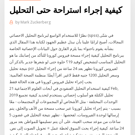
كيفية إجراء استراحة حتى التحليل
by
Mark Zuckerberg
نظرًا للاستخدام الواسع لبرنامج التحليل الاحصائي (spss) في شتّى
المجالات، أصبح لزامًا علينا بأن نبذل عظيم الجهود لكتابة هذا المقال الذي
بشأنه يقوم باحتواء بما يلزم القارئ حول البيانات الإحصائية الخاصة
ببرنامج التحليل كيفية إجراء مسحة فيروس كورونا للتأكد من إصابتك ما هو
التحليل المناسب لتشخيص كوفيد 19؟ حلوة حتى لو شعرها جدير بالذكر أن
نتيجة تحليل pcr لفيروس كورونا تظهر بعد 24 ساعة من إجراء التحليل
وسعر التحليل 1200 جنيه فقط لاغير. اقرأ أيضًا: منظمة الصحة العالمية:
يجب إجراء تحليل فيروس كورونا في هذه الحالة فقط
كيفية استخدام التحليل العنقودي في أبحاث العلوم الاجتماعية 21 Feb,
2019 تحليل الكتلة هو أسلوب إحصائي يستخدم لتحديد كيفية تجميع
الوحدات المختلفة - مثل الأشخاص أو المجموعات أو المجتمعات - معًا
بسبب - يتم إجراء تحليل كورونا عبر سحب مسحة من الأنف والحلق، يتم
إرسالها لوحدة الفيروسات، لفحصها. - تظهر نتيجة التحليل في غضون 5
ساعات من موعد سحب العينة، على أن يتم تسليمها للمواطن بعد مرور
24 ساعة. كيفية إجراء بحث السوق لخطة عمل ⭐️ تحويل الصوت إلى نص.
الصفحة الرئيسية; مدونة; كيفية إجراء بحث السوق لخطة العمل كيفية