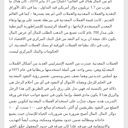
كم من المال هناك في العالم؟ اعتبارًا من 31 يناير 2019 ، كان هناك ما
يقرب من 1.7 تريليون دولار أمريكي قيد التداول ، بما في ذلك الأوراق
النقدية والعملات المعدنية والعملات التي لم يعد يصدرها – كما في العالم
القديم ، كانت قيمة العملات المعدنية في بيزنطة تعتمد على وزنها ونقاء
المعدن المستخدم لإنتاجها ، و العملة الرئيسية للإمبراطورية البيزنطية
على مدار 700 عام كانت تصنع من الذهب الطلب للمال أي عرض المال
يكون ذلك نتيجة ان يزيد كم النقد من قبل البنك المركزي في الاقتصاد اذا
رغب في ذلك بطباعة العملات الورقية او بسك العملات المعدنية، ان
الحكومات والبنك المركزي ليست
العملات المعدنية. صدرت من الجنيه الإسترليني العديد من أشكال العُملات
المعدنيّة وهي: بنس واحد: هي عُملة استخدمتها بريطانيا في عام 1971م
مع عُملتين جديدتين وهما نصف بنس وبنسين. تفسير رؤية النقود المعدنية
في الحلم للرجل ومعناه. الأموال أو النقود في أي من أحلام الرجل هي
دلالة خير بالنسبة له، فهي تدل على رزق يأتي في الطريق إلى هذا الرجل
والرزق هذا لا يكون مادي فقط، وإنما يكون في جميع جوانب حياة في ورقة
التدريب هذه، سوف نتدرَّب على استخدام العملات المعدنية لتكوين نفس
المبلغ من النقود بطريقتين أو أكثر، باستخدام مبالغ حتى ۱۰۰ سنت، أو ۱۰۰
دولار. المال. المال أصبح ضرورة من ضروريات الحياة للإنسان حيث يشبع
حاجاته ومطالبه ضمن حدود معقولة وممكنة، ويجب أيضاً التهذيب
والاستقامة في صرفه، فإذا كان صرفه في حدود المعقول حقّق الخير