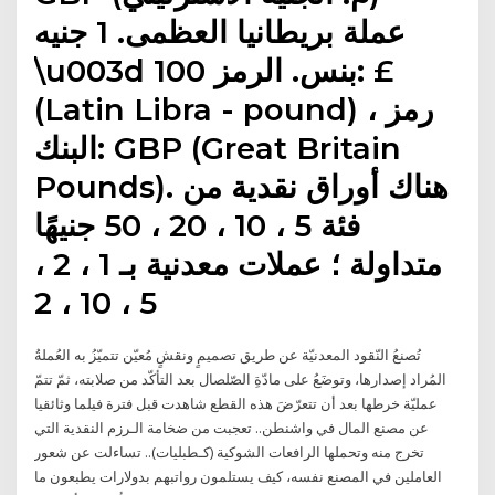
عملة بريطانيا العظمى. 1 جنيه
\u003d 100 بنس. الرمز: £
(Latin Libra - pound) ، رمز
البنك: GBP (Great Britain
Pounds). هناك أوراق نقدية من
فئة 5 ، 10 ، 20 ، 50 جنيهًا
متداولة ؛ عملات معدنية بـ 1 ، 2 ،
5 ، 10 ، 2
تُصنعُ النّقود المعدنيّة عن طريق تصميمٍ ونقشٍ مُعيّن تتميّزُ به العُملةُ
المُراد إصدارها، وتوضَعُ على مادّةِ الصّلصال بعد التأكّد من صلابته، ثمّ تتمّ
عمليّة خرطها بعد أن تتعرّضَ هذه القطع شاهدت قبل فترة فيلما وثائقيا
عن مصنع المال في واشنطن.. تعجبت من ضخامة الـرزم النقدية التي
تخرج منه وتحملها الرافعات الشوكية (كـطبليات).. تساءلت عن شعور
العاملين في المصنع نفسه، كيف يستلمون رواتبهم بدولارات يطبعون ما