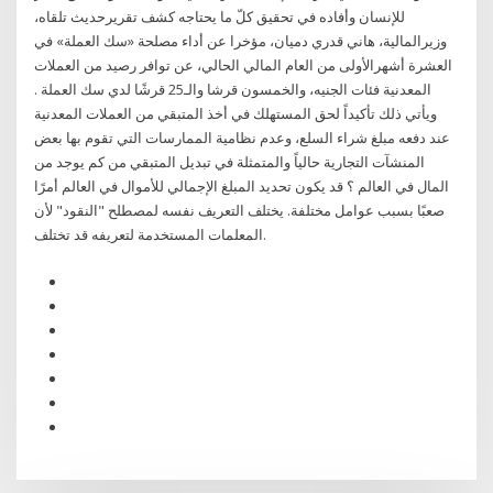
للإنسان وأفاده في تحقيق كلّ ما يحتاجه كشف تقريرحديث تلقاه،
وزيرالمالية، هاني قدري دميان، مؤخرا عن أداء مصلحة «سك العملة» في
العشرة أشهرالأولى من العام المالي الحالي، عن توافر رصيد من العملات
المعدنية فئات الجنيه، والخمسون قرشا والـ25 قرشًا لدي سك العملة .
ويأتي ذلك تأكيداً لحق المستهلك في أخذ المتبقي من العملات المعدنية
عند دفعه مبلغ شراء السلع، وعدم نظامية الممارسات التي تقوم بها بعض
المنشآت التجارية حالياً والمتمثلة في تبديل المتبقي من كم يوجد من
المال في العالم ؟ قد يكون تحديد المبلغ الإجمالي للأموال في العالم أمرًا
صعبًا بسبب عوامل مختلفة. يختلف التعريف نفسه لمصطلح "النقود" لأن
المعلمات المستخدمة لتعريفه قد تختلف.