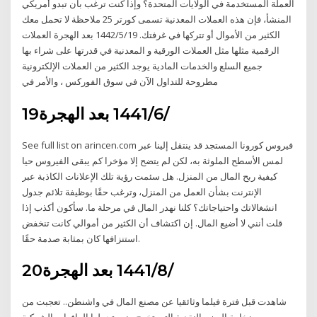
العملة المستخدمة في الولايات المتحدة؟ وإذا كنت ترغب بأن تبدو أمريكي
المنشأ، فإن هذه العملات المعدنية تسمى كورتر 25 ملاحظة لا تحمل معك
الكثير من الأموال أو تتركها في غرفتك. 19‏‏/5‏‏/1442 بعد الهجرة العملات
الرقمية مثلها مثل العملات الورقية و المعدنية في قدرتها على شراء بها
جميع السلع والخدمات المادية يوجد الكثير من العملات الإلكترونية
مطروحة للتداول الآن في سوق الفوركس ، والأمر في
19‏‏/6‏‏/1441 بعد الهجرة
See full list on arincen.com فيروس كورونا المستجد قد ينتقل إلينا عبر
لمس الأسطح الملوثة به، لكن لم يتضح إلا مؤخرا كم يبقى الفيروس حيا
كيفية ربح المال من المنزل. هل سئمت رؤية تلك الإعلانات الكاذبة عبر
الإنترنت بشأن العمل من المنزل، وترغب حقًا بوظيفة تلائم جدول
انشغالاتك واحتياجاتك؟ كلنا نهدر المال في مرحلة ما. سأكون أكذب إذا
قلت أنني لا أضيع المال. إن اكتشاف أن الكثير من أموالي كانت تنخفض
استنزافها كان بمثابة صدمة حقًا.
20‏‏/8‏‏/1441 بعد الهجرة
شاهدت قبل فترة فيلما وثائقيا عن مصنع المال في واشنطن.. تعجبت من