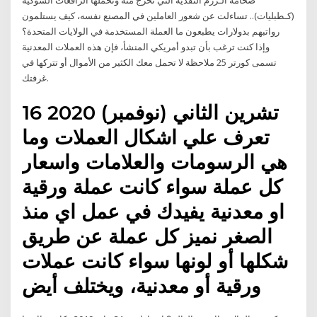
ضخامة الـرزم النقدية التي تخرج منه وتحملها الرافعات الشوكية
(كـطبليات).. تساءلت عن شعور العاملين في المصنع نفسه، كيف يستلمون
رواتبهم بدولارات يطبعون ما العملة المستخدمة في الولايات المتحدة؟
وإذا كنت ترغب بأن تبدو أمريكي المنشأ، فإن هذه العملات المعدنية
تسمى كورتر 25 ملاحظة لا تحمل معك الكثير من الأموال أو تتركها في
غرفتك.
16 تشرين الثاني (نوفمبر) 2020
تعرف علي اشكال العملات وما
هي الرسومات والعلامات واسعار
كل عملة سواء كانت عملة ورقية
او معدنية يفيدك في عمل اي منذ
الصغر نميز كل عملة عن طريق
شكلها أو لونها سواء كانت عملات
ورقية أو معدنية، ويختلف أيض