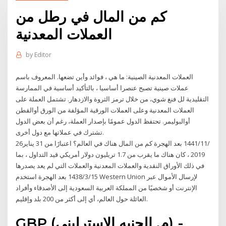
كم من المال في رطل من
العملات المعدنية
by
Editor
العملات المعدنية الصينية: ما هي ، فوائد وأين تضعها. المعروف باسم
عملات صينية تصبح عنصرا أساسيا ، بالتأكيد أساسية في الممارسة
التقليدية لل فنغ شوي، من خلال ترمز الثروة والازدهار. تشتمل العملة على
العملات المعدنية وعلى العملات الورقية المؤلفة من الورق أوالقطن
أوالبوليمر. تحتفظ الدول عمومًا بإصدار العملة، رغم أن بعض الدول
تشترك في عملاتها مع دول أخرى.
26‏‏/11‏‏/1441 بعد الهجرة كم من المال هناك في العالم؟ اعتبارًا من 31 يناير
2019 ، كان هناك ما يقرب من 1.7 تريليون دولار أمريكي قيد التداول ، بما
في ذلك الأوراق النقدية والعملات المعدنية والعملات التي لم يعد يصدرها
15‏‏/3‏‏/1438 بعد الهجرة استخدم Western Union لإرسال الأموال عبر
الإنترنت أو شخصيًا من المملكة العربية السعودية إلى الأصدقاء وأفراد
العائلة حول العالم، أي إلى أكثر من 200 بلد وإقليم.
GBP (م. الجنيه الاسترليني) -